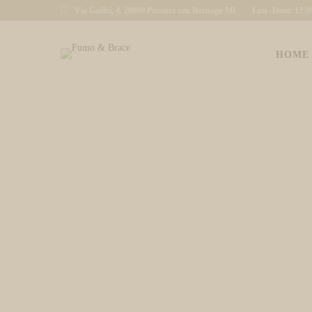
Via Galilei, 4, 20060 Pessano con Bornago MI
Lun -Dom: 12:00 
HOME