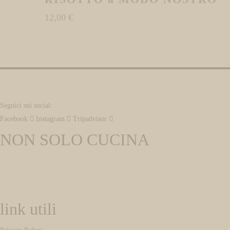
12,00
€
Seguici sui social:
Facebook
Instagram
Tripadvisor
NON SOLO CUCINA
Ai nostri clienti offriamo la possibilità di assistere alle partite di calcio dei m
link utili