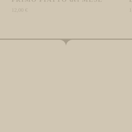
12,00
€
1
aggiori campionati con: