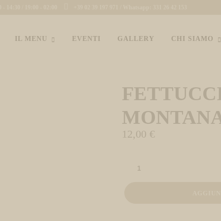
- 14:30 / 19:00 - 02:00
+39 02 39 197 971 / Whatsapp: 331 26 42 153
IL MENU
EVENTI
GALLERY
CHI SIAMO
FETTUCCI
MONTAN
12,00
€
FETTUCCINE
DEL
MONTANARO
AGGIUN
QUANTITÀ