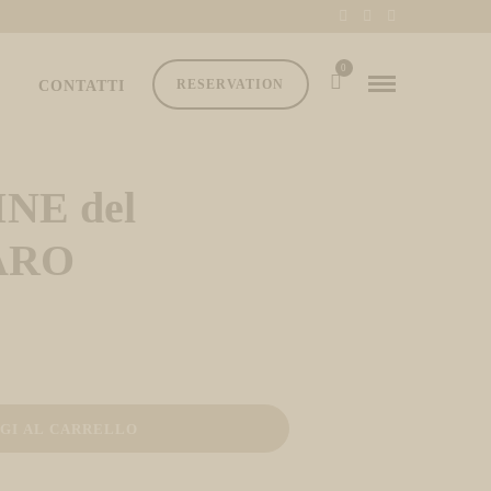
0
RESERVATION
CONTATTI
NE del
ARO
GI AL CARRELLO