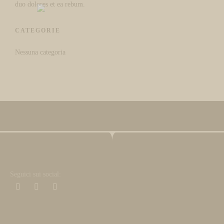
duo dolores et ea rebum.
CATEGORIE
Nessuna categoria
Seguici sui social: