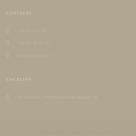
CONTATTI
+39 02 3919 7971
+39 331 26 42 153
info@fumoebrace.it
LOCATION
Via Galilei, 4, 20060 Pessano con Bornago MI
© Copyright Fumo&Brace - Designed by Falatech Srl