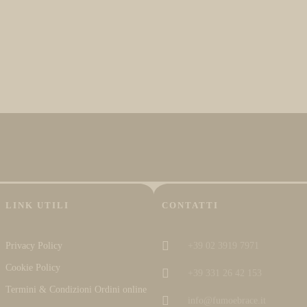
LINK UTILI
CONTATTI
Privacy Policy
+39 02 3919 7971
Cookie Policy
+39 331 26 42 153
Termini & Condizioni Ordini online
info@fumoebrace.it