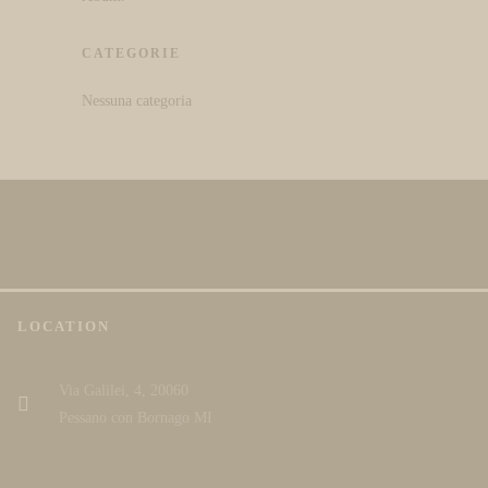
CATEGORIE
Nessuna categoria
LOCATION
Via Galilei, 4, 20060
Pessano con Bornago MI