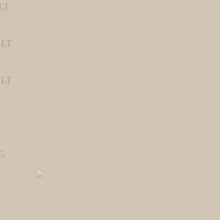
LT
 LT
 LT
G