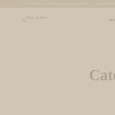
Via Galilei, 4, 20060 Pessano con Bornago MI
Lun -Dom: 12:00 
H
Cat