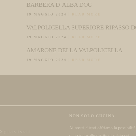
BARBERA D’ALBA DOC
19 MAGGIO 2024
READ MORE
VALPOLICELLA SUPERIORE RIPASSO 
19 MAGGIO 2024
READ MORE
AMARONE DELLA VALPOLICELLA
19 MAGGIO 2024
READ MORE
NON SOLO CUCINA
Ai nostri clienti offriamo la possibilità
Seguici sui social:
di assistere alle partite di calcio dei