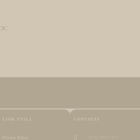
DOC
LINK UTILI
CONTATTI
Privacy Policy
+39 02 3919 7971